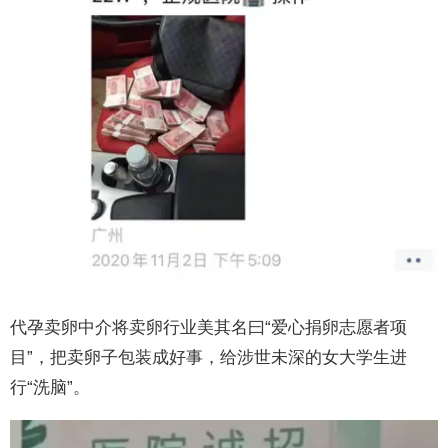
代孕卖卵中介将卖卵行业美其名曰“爱心捐卵志愿者项
目”，把卖卵子包装成好事，给涉世未深的女大学生进
行“洗脑”。