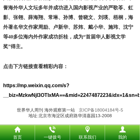
誉海外华人文坛多年并成功进入国内影视产业的严歌苓、虹
影、张翎、薛海翔、常琳、孙博、曾晓文、刘瑛、梧桐，海
外著名华文作家周励、卢新华、苏炜、戴小华、施玮、沈宁
等40多位海内外作家成功折桂，成为“首届华人影视文学
奖”得主。
点击下方链接查看精彩内容：
https://mp.weixin.qq.com/s?
__biz=MzkwNjI3OTIxMA==&mid=2247487223&idx=1&sn=b
世界华人周刊 海外观察第一站
京ICP备18004184号-5
地址:北京市海淀区成府路华清嘉园13-2008
首页
一键拨号
联系我们
我的