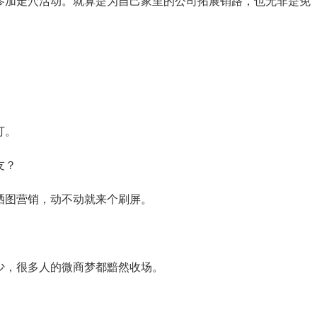
参加走穴活动。就算是为自己家里的公司拓展销路，也无非是免
打。
友？
晒图营销，动不动就来个刷屏。
少，很多人的微商梦都黯然收场。