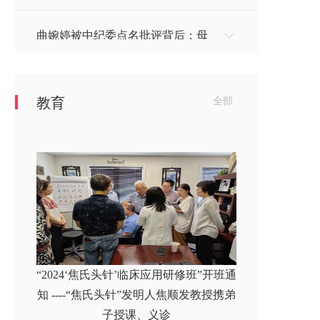
曲婉婷被中纪委点名批评背后：母
亲贪污3.5亿，毁了566...
教育
全部
美媒爆料特朗普10年没缴税：身家
25亿美金，他是怎么逃税...
“2024‘焦氏头针’临床应用研修班”开班通
知 ----“焦氏头针”发明人焦顺发教授携弟
子授课、义诊