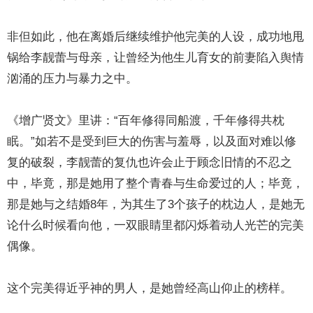
非但如此，他在离婚后继续维护他完美的人设，成功地甩
锅给李靓蕾与母亲，让曾经为他生儿育女的前妻陷入舆情
汹涌的压力与暴力之中。
《增广贤文》里讲：“百年修得同船渡，千年修得共枕
眠。”如若不是受到巨大的伤害与羞辱，以及面对难以修
复的破裂，李靓蕾的复仇也许会止于顾念旧情的不忍之
中，毕竟，那是她用了整个青春与生命爱过的人；毕竟，
那是她与之结婚8年，为其生了3个孩子的枕边人，是她无
论什么时候看向他，一双眼睛里都闪烁着动人光芒的完美
偶像。
这个完美得近乎神的男人，是她曾经高山仰止的榜样。