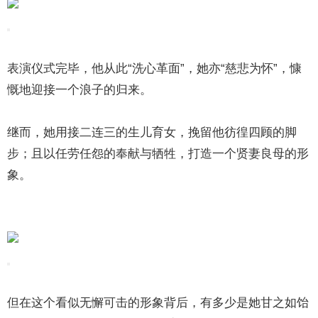
表演仪式完毕，他从此“洗心革面”，她亦“慈悲为怀”，慷
慨地迎接一个浪子的归来。
继而，她用接二连三的生儿育女，挽留他彷徨四顾的脚
步；且以任劳任怨的奉献与牺牲，打造一个贤妻良母的形
象。
但在这个看似无懈可击的形象背后，有多少是她甘之如饴