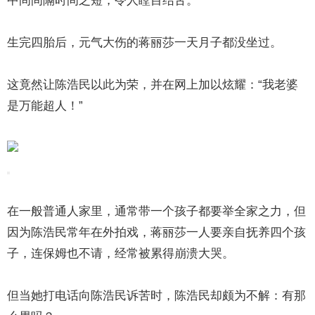
中间间隔时间之短，令人瞠目结舌。
生完四胎后，元气大伤的蒋丽莎一天月子都没坐过。
这竟然让陈浩民以此为荣，并在网上加以炫耀：“我老婆
是万能超人！”
在一般普通人家里，通常带一个孩子都要举全家之力，但
因为陈浩民常年在外拍戏，蒋丽莎一人要亲自抚养四个孩
子，连保姆也不请，经常被累得崩溃大哭。
但当她打电话向陈浩民诉苦时，陈浩民却颇为不解：有那