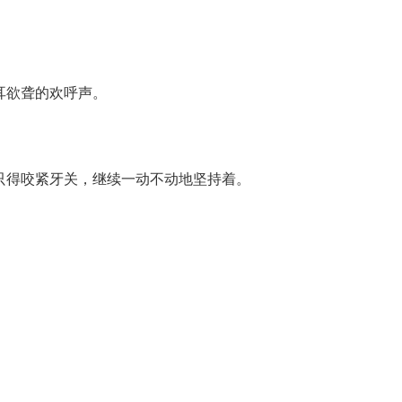
耳欲聋的欢呼声。
只得咬紧牙关，继续一动不动地坚持着。