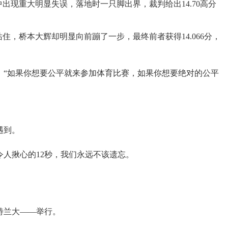
出现重大明显失误，落地时一只脚出界，裁判给出14.70高分
住，桥本大辉却明显向前蹦了一步，最终前者获得14.066分，
：“如果你想要公平就来参加体育比赛，如果你想要绝对的公平
遇到。
令人揪心的12秒，我们永远不该遗忘。
亚特兰大——举行。