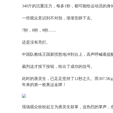
340斤的沉重压力，每多1秒，都可能给运动员的
一些观众意识到不对劲，渐渐安静下去。
7秒，8秒，9秒……
还是没有亮灯。
中国队教练王国新愤怒地冲到台上，高声呼喊着提
裁判这才按下按钮，给出了成功的信号。
此时的唐灵生，已足足坚持了12秒之久。而307.5
年来的第一枚奥运金牌！
现场观众纷纷起立为唐灵生鼓掌，这热烈的掌声，