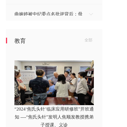
曲婉婷被中纪委点名批评背后：母
亲贪污3.5亿，毁了566...
教育
全部
美媒爆料特朗普10年没缴税：身家
25亿美金，他是怎么逃税...
“2024‘焦氏头针’临床应用研修班”开班通
知 ----“焦氏头针”发明人焦顺发教授携弟
子授课、义诊