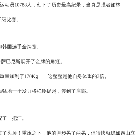
运动员10788人，创下了历史最高纪录，当真是强者如林。
斤级比赛。
和韩国选手全炳宽。
生与萨巴尼斯展开了金牌的角逐。
举重量加到了170Kg——这整整是他自身体重的3倍。
后猛地一个发力将杠铃提起，停到了肩部。
捏了一把汗。
过了头顶！重压之下，他的脚步晃了两晃，但很快就稳如泰山立