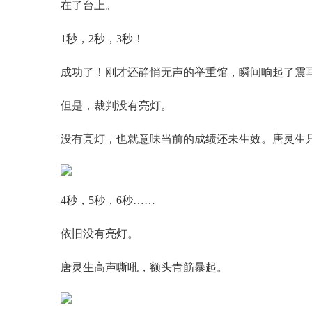
在了台上。
1秒，2秒，3秒！
成功了！刚才还静悄无声的举重馆，瞬间响起了震
但是，裁判没有亮灯。
没有亮灯，也就意味当前的成绩还未生效。唐灵生
4秒，5秒，6秒……
依旧没有亮灯。
唐灵生高声嘶吼，额头青筋暴起。