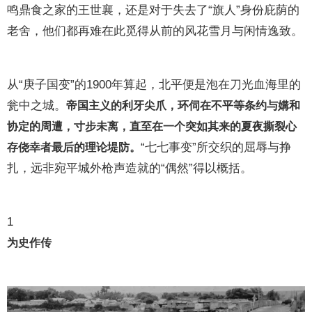
鸣鼎食之家的王世襄，还是对于失去了“旗人”身份庇荫的
老舍，他们都再难在此觅得从前的风花雪月与闲情逸致。
从“庚子国变”的1900年算起，北平便是泡在刀光血海里的
瓮中之城。
帝国主义的利牙尖爪，环伺在不平等条约与媾和
协定的周遭，寸步未离，直至在一个突如其来的夏夜撕裂心
“七七事变”所交织的屈辱与挣
存侥幸者最后的理论堤防。
扎，远非宛平城外枪声造就的“偶然”得以概括。
1
为史作传