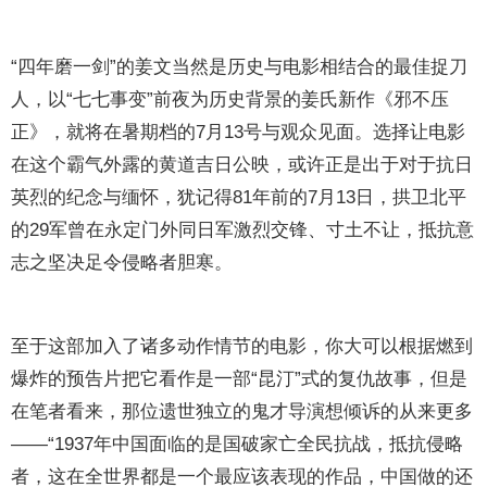
“四年磨一剑”的姜文当然是历史与电影相结合的最佳捉刀
人，以“七七事变”前夜为历史背景的姜氏新作《邪不压
正》，就将在暑期档的7月13号与观众见面。选择让电影
在这个霸气外露的黄道吉日公映，或许正是出于对于抗日
英烈的纪念与缅怀，犹记得81年前的7月13日，拱卫北平
的29军曾在永定门外同日军激烈交锋、寸土不让，抵抗意
志之坚决足令侵略者胆寒。
至于这部加入了诸多动作情节的电影，你大可以根据燃到
爆炸的预告片把它看作是一部“昆汀”式的复仇故事，但是
在笔者看来，那位遗世独立的鬼才导演想倾诉的从来更多
——“1937年中国面临的是国破家亡全民抗战，抵抗侵略
者，这在全世界都是一个最应该表现的作品，中国做的还