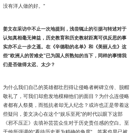
没有洋人做的好。”
姜文在采访中不止一次地提到，浅尝辄止的引据与转述对于
认知真相毫无裨益，历史教育和历史教材距离可供反思的事
实亦不止一步之遥。在《辛德勒的名单》和《美丽人生》这
些“欧洲人的苦难史”已为国人所熟知的当下，同样的事情我
们是否做得太迟、太少？
为什么我们自己的英雄都壮烈得让侵略者树碑立传、脱帽
敬礼了，可我们却愈发地模糊他们的面目？为什么连侵略
者都有人祭奠，而抵抗者却无人纪念？或许也正是带着这
些疑问，姜文决心在这个“娱乐至死”的时代以眼下这部
《邪不压正》去填补芸芸众生对于历史责任感的空白。至
于他所强调的“看待历史更为精确的角度”，答案也早已被