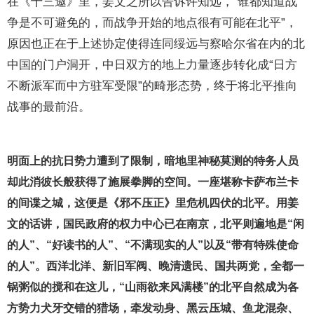
在《十三邀》里，姜文之所以告诉许知远，“谁都知道战
争是不可避免的，而战争开始的地点很有可能在北平”，
原因也正在于上述协定使得连同绥远与察哈尔省在内的北
中国的门户洞开，中日双方的地上力量逐步转化成“日方
不断派军而中方驻军受限”的畸形态势，终于将北平推向
战事的最前沿。
明面上的抗日势力遭到了限制，暗地里神秘莫测的特务人员
却此消彼长般获得了施展拳脚的空间。一座堪称卡萨布兰卡
的间谍之城，这便是《邪不压正》里危机四伏的北平。用姜
文的话讲，国民政府的权力中心已在南京，北平则遍地是“闲
的人”、“好读书的人”、“不满现实的人”以及“带有特殊使命
的人”。西洋北洋、新旧军阀、晚清遗民、国共两党，全都一
锅粥似的搅和在这儿，“山雨欲来风满楼”的北平自然成为各
方势力犬牙交错的猎场，牵发动身、黑云压城、鱼龙混杂、