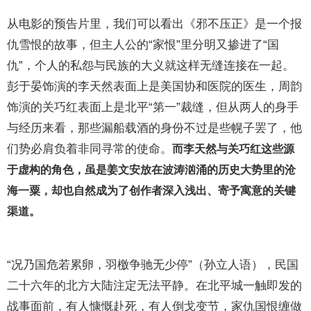
从电影的预告片里，我们可以看出《邪不压正》是一个报
仇雪恨的故事，但主人公的“家恨”里分明又掺进了“国
仇”，个人的私怨与民族的大义就这样无缝连接在一起。
彭于晏饰演的李天然表面上是美国协和医院的医生，周韵
饰演的关巧红表面上是北平“第一”裁缝，但从两人的身手
与经历来看，那些漏船载酒的身份不过是些幌子罢了，他
们势必肩负着非同寻常的使命。
而李天然与关巧红这些源
于虚构的角色，虽是姜文安放在波涛汹涌的历史大势里的沧
海一粟，却也自然成为了创作者深入浅出、寄予寓意的关键
渠道。
“况乃国危若累卵，羽檄争驰无少停”（孙立人语），民国
二十六年的北方大陆注定无法平静。在北平城一触即发的
战事面前，有人慷慨赴死，有人倒戈变节，家仇国恨缠做