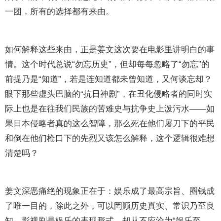
一团，所有的选择都有来由。
如何解释这些来由，正是姜文这次要在电影里讲明白的事
情。这个时代总说“勿忘历史”，但却每每忽略了“勿忘”的
前提乃是“知道”，若是连知道都未曾知道，又何谈忘却？
眼下那些虚头巴脑的“抗日神剧”，在丑化侵略者的同时实
际上也是在往我们民族的苦难史与抗争史上泼污水——如
果日本侵略者真的这么智障，那么死在他们屠刀下的平民
和倒在他们枪口下的先烈又该怎么解释，这个逻辑很难想
清楚吗？
姜文深恶痛绝的现象正在于：娱乐成了最高宗旨、圈钱成
了唯一目的，除此之外，可以罔顾历史真实、常识乃至良
知。影视剧是娱乐的表现形式，却从不应沦为“娱乐至