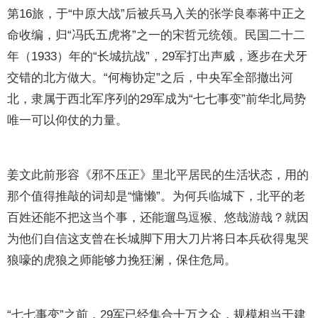
第16旅，于“中原大战”后被兵马入关的张学良奉蒋中正之
命收编，归“冯氏五虎将”之一的宋哲元统领。民国二十二
年（1933）年的“长城抗战”，29军打出声威，逐步在犬牙
交错的北方做大。“何梅协定”之后，中央军全部撤出河
北，隶属于西北军序列的29军成为“七七事变”前华北局势
唯一可以仰仗的力量。
姜文此前形容《邪不压正》里北平居民的生活状态，用的
那个值得推敲的词却是“慵懒”。为何兵临城下，北平的老
百姓还能不把这当个事，还能遛鸟逗猴、悠哉游哉？就因
为他们自信这支曾在长城脚下用大刀片将日本兵砍得鬼哭
狼嚎的虎狼之师能够力挽狂澜，保住危局。
“七七事变”之前，29军已经集合十万之众，规模相当于建