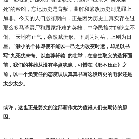
死”的帮凶，忘记历史是背叛，曲解和篡改历史则是罪上
加罪。今天的人们必须明白，正是因为历史上真实存在过
那么多马革裹尸和毁家纾难的英雄，中华民族才能屹立不
倒。“天地有正气，杂然赋流形。下则为河岳，上则为日
星。”
渺小的个体即便不能以一己之力改变时运，却足以书
写“九死犹未悔、以血荐轩辕”的壮举，在舍生取义的选择面
前，我们的英雄从没有半点犹豫，可惜在《邪不压正》之
前，以一个负责任的态度认认真真书写这段历史的电影还是
太少太少。
或许，这也正是姜文的这部新作尤为值得人们去期待的原
因。