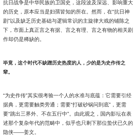
抗日战争是中华民族的卫国史，这段波及深远、影响重大
的历史，原本应当是妇孺皆知的所在。然而，在“抗日神
剧”以及缺乏历史基础与逻辑常识的主旋律大戏的铺陈之
下，市面上真正言之有据、言之有理、言之有物的相关剧
作却仍是稀缺的。
毕竟，这个时代不缺蹭历史热度的人，少的是为史作传之
辈。
“为史作传”其实很考验一个人的水准与底蕴：它需要引经
据典，更需要触类旁通；需要“打破砂锅问到底”，更需
要“跳出三界外、不在五行中”。由此观之，国内影坛在表
述那个复杂年代的范畴中，似乎也只剩下那位蛰伏已久的
隐侠——姜文。