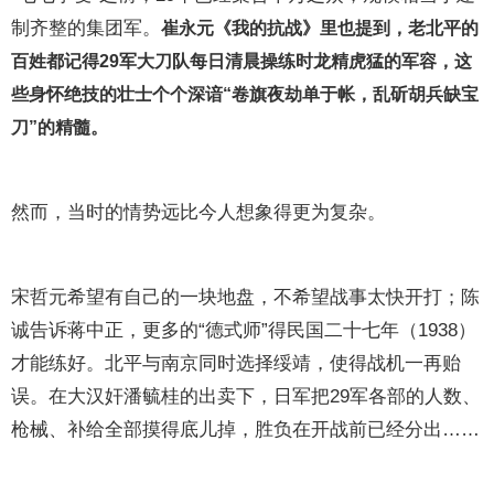
制齐整的集团军。
崔永元《我的抗战》里也提到，老北平的
百姓都记得29军大刀队每日清晨操练时龙精虎猛的军容，这
些身怀绝技的壮士个个深谙“卷旗夜劫单于帐，乱斫胡兵缺宝
刀”的精髓。
然而，当时的情势远比今人想象得更为复杂。
宋哲元希望有自己的一块地盘，不希望战事太快开打；陈
诚告诉蒋中正，更多的“德式师”得民国二十七年（1938）
才能练好。北平与南京同时选择绥靖，使得战机一再贻
误。在大汉奸潘毓桂的出卖下，日军把29军各部的人数、
枪械、补给全部摸得底儿掉，胜负在开战前已经分出……