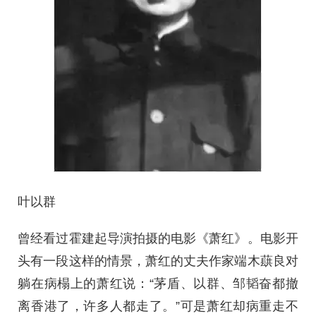
叶以群
曾经看过霍建起导演拍摄的电影《萧红》。电影开
头有一段这样的情景，萧红的丈夫作家端木蕻良对
躺在病榻上的萧红说：“茅盾、以群、邹韬奋都撤
离香港了，许多人都走了。”可是萧红却病重走不