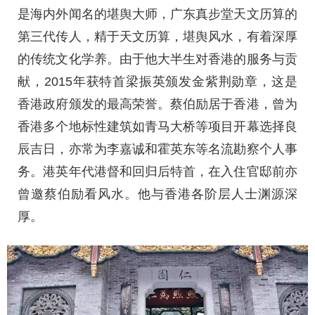
是海内外闻名的堪舆大师，广东真步堂天文历算的
第三代传人，精于天文历算，堪舆风水，有着深厚
的传统文化学养。由于他大半生对香港的服务与贡
献，2015年获特首梁振英颁发金紫荆勋章，这是
香港政府颁发的最高荣誉。蔡伯励居于香港，曾为
香港多个地标性建筑如青马大桥等项目开幕选择良
辰吉日，亦常为李嘉诚和霍英东等名流勘察个人事
务。港英年代港督和回归后特首，在入住官邸前亦
曾邀蔡伯励看风水。他与香港各阶层人士渊源深
厚。