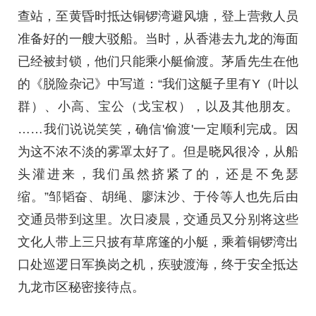
查站，至黄昏时抵达铜锣湾避风塘，登上营救人员
准备好的一艘大驳船。当时，从香港去九龙的海面
已经被封锁，他们只能乘小艇偷渡。茅盾先生在他
的《脱险杂记》中写道：“我们这艇子里有Y（叶以
群）、小高、宝公（戈宝权），以及其他朋友。
……我们说说笑笑，确信'偷渡'一定顺利完成。因
为这不浓不淡的雾罩太好了。但是晓风很冷，从船
头灌进来，我们虽然挤紧了的，还是不免瑟
缩。”邹韬奋、胡绳、廖沫沙、于伶等人也先后由
交通员带到这里。次日凌晨，交通员又分别将这些
文化人带上三只披有草席篷的小艇，乘着铜锣湾出
口处巡逻日军换岗之机，疾驶渡海，终于安全抵达
九龙市区秘密接待点。