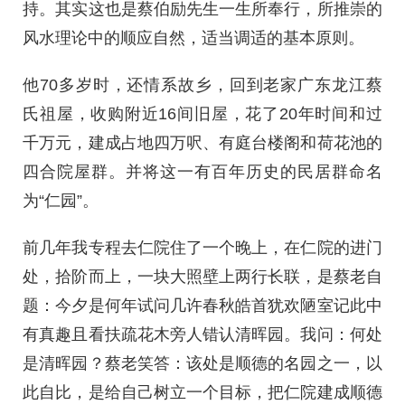
持。其实这也是蔡伯励先生一生所奉行，所推崇的
风水理论中的顺应自然，适当调适的基本原则。
他70多岁时，还情系故乡，回到老家广东龙江蔡
氏祖屋，收购附近16间旧屋，花了20年时间和过
千万元，建成占地四万呎、有庭台楼阁和荷花池的
四合院屋群。并将这一有百年历史的民居群命名
为“仁园”。
前几年我专程去仁院住了一个晚上，在仁院的进门
处，拾阶而上，一块大照壁上两行长联，是蔡老自
题：今夕是何年试问几许春秋皓首犹欢陋室记此中
有真趣且看扶疏花木旁人错认清晖园。我问：何处
是清晖园？蔡老笑答：该处是顺德的名园之一，以
此自比，是给自己树立一个目标，把仁院建成顺德