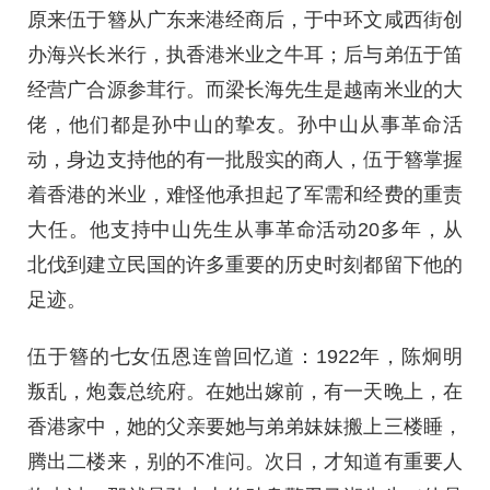
原来伍于簪从广东来港经商后，于中环文咸西街创
办海兴长米行，执香港米业之牛耳；后与弟伍于笛
经营广合源参茸行。而梁长海先生是越南米业的大
佬，他们都是孙中山的挚友。孙中山从事革命活
动，身边支持他的有一批殷实的商人，伍于簪掌握
着香港的米业，难怪他承担起了军需和经费的重责
大任。他支持中山先生从事革命活动20多年，从
北伐到建立民国的许多重要的历史时刻都留下他的
足迹。
伍于簪的七女伍恩连曾回忆道：1922年，陈炯明
叛乱，炮轰总统府。在她出嫁前，有一天晚上，在
香港家中，她的父亲要她与弟弟妹妹搬上三楼睡，
腾出二楼来，别的不准问。次日，才知道有重要人