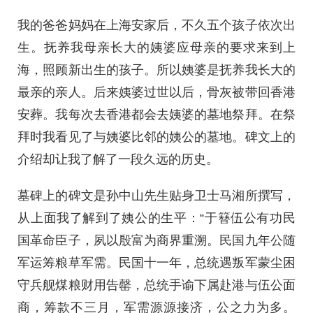
我的爸爸妈妈在上海安家后，不久五个孩子依次出
生。抚养我母亲长大的姨婆应母亲的要求来到上
海，照顾新出生的孩子。所以姨婆是抚养我长大的
最亲的亲人。后来姨婆过世以后，骨灰被带回香港
安葬。我每次去香港都会去姨婆的墓地祭拜。在祭
拜时我看见了与姨婆比邻的姨公的墓地。碑文上的
介绍却让我了解了一段久远的历史。
墓碑上的碑文是孙中山先生贴身卫士马湘所撰写，
从上面我了解到了姨公的生平：“于簮伍公有功民
国革命臣子，夙以殷富为商界重溯。民国九年公随
军运筹粮草军需。民国十一年，总统遇叛军蒙尘困
守兵舰煤粮财用告罄，总统手谕下属赴港与伍公面
商，筹款不三月，军需源源接济，公之力为多。