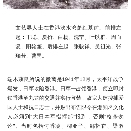
文艺界人士在香港浅水湾萧红墓前。前排左
起：丁聪、夏衍、白杨、沈宁、叶以群、周而
复、阳翰笙。后排左起：张骏祥、吴祖光、张
瑞芳、曹禺。
端木蕻良所说的撤离是1941年12月，太平洋战争
爆发，日军攻陷香港。日军一占领香港，便立即封
锁香港至九龙的交通并实行宵禁，敌寇大肆搜捕爱
国人士和抗日志士，并贴出布告限令在港知名文化
人必须到“大日本军指挥部”报到，否则“格杀勿
论”。当时包括何香凝、柳亚子、邹韬奋、梁漱