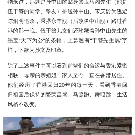
物来过，那就是孙中山的贴身警卫马湘先生（他是
伍于簪的同学、挚友）护送孙中山、宋庆龄为逃避
陈炯明追杀，乘搭永丰舰（后改名中山舰）路过香
港的那一晚。伍于簪儿女们还珍藏着孙中山先生的
墨宝“天下为公”的条幅，上款题有“于簪先生属”字
样，下款为孙文及印章。
除了上述事件中可以看到前辈们的命运与香港紧密
相联，母亲的亲姐姐一家人至今一直在香港居住。
他们经历了香港回归20年的每一天，看到香港回
归祖国后保持的繁荣昌盛。马照跑、舞照跳，生活
风格不改变。