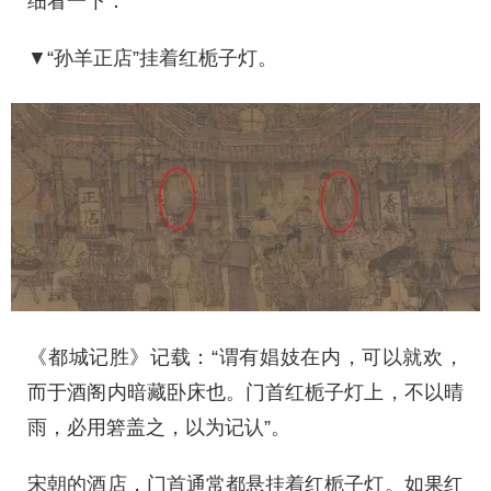
细看一下：
▼“孙羊正店”挂着红栀子灯。
《都城记胜》记载：“谓有娼妓在内，可以就欢，
而于酒阁内暗藏卧床也。门首红栀子灯上，不以晴
雨，必用箬盖之，以为记认”。
宋朝的酒店，门首通常都悬挂着红栀子灯。如果红