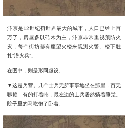
汴京是12世纪初世界最大的城市，人口已经上百
万了，房屋多以砖木为主，汴京非常重视预防火
灾，每个街坊都有座望火楼来观测火警。楼下驻
扎“潜火兵”。
在图中，则是形同虚设。
▼这是兵营。几个士兵无所事事地坐在那里，百无
聊赖，有的打着盹，最左边的士兵居然躺着睡觉。
院子里的马吃饱了卧着。