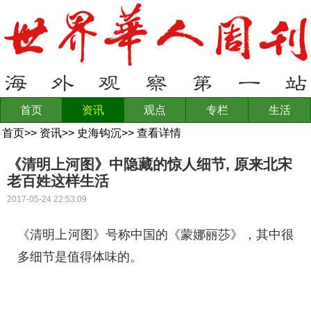
首页
资讯
观点
专栏
生活
首页
>>
资讯
>>
史海钩沉
>>
查看详情
《清明上河图》中隐藏的惊人细节, 原来北宋
老百姓这样生活
2017-05-24 22:53:09
《清明上河图》号称中国的《蒙娜丽莎》，其中很
多细节是值得体味的。