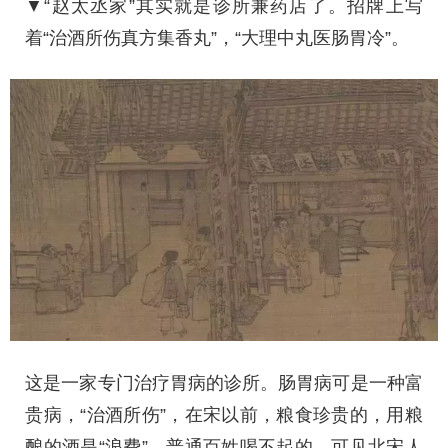
▼“赵太丞家”其实就是诊所兼药店了。招牌上写
着“治酒所伤真方集香丸”，“大理中丸医肠胃冷”。
这是一家专门治疗胃病的诊所。肠胃病可是一种富
贵病，“治酒所伤”，在宋以前，粮食珍贵的，用粮
酿的酒是“浪费”，普通百姓喝不起的，可见北宋人