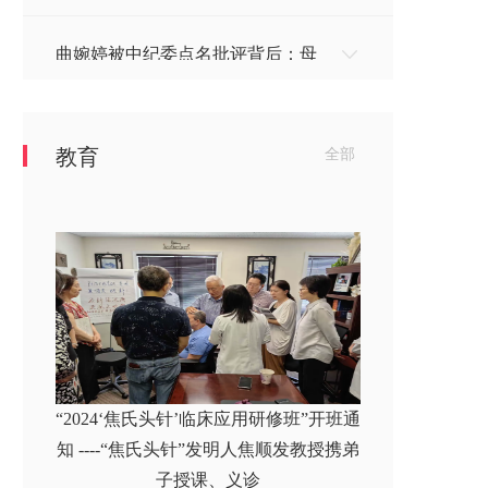
曲婉婷被中纪委点名批评背后：母
亲贪污3.5亿，毁了566...
教育
全部
美媒爆料特朗普10年没缴税：身家
25亿美金，他是怎么逃税...
“2024‘焦氏头针’临床应用研修班”开班通
知 ----“焦氏头针”发明人焦顺发教授携弟
子授课、义诊