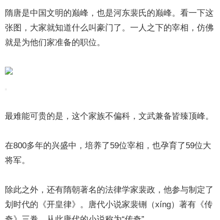
隋唐是中国文明的巅峰，也是河东裴氏的巅峰。看一下这
张图，大家就知道什么叫豪门了。一人之下的宰相，仿佛
就是为他们家准备的职位。
最难能可贵的是，这个家族不偏科，文武兼备皆臻顶峰。
在800多年的兴盛中，培养了59位宰相，也孕育了59位大
将军。
除此之外，还有隋朝著名的法律学家裴政，他参与制定了
划时代的《开皇律》。唐代小说家裴铏（xíng）著有《传
奇》三卷，从此唐代的小说称为“传奇”。