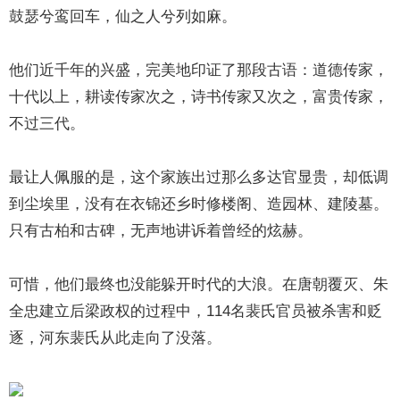
鼓瑟兮鸾回车，仙之人兮列如麻。
他们近千年的兴盛，完美地印证了那段古语：道德传家，
十代以上，耕读传家次之，诗书传家又次之，富贵传家，
不过三代。
最让人佩服的是，这个家族出过那么多达官显贵，却低调
到尘埃里，没有在衣锦还乡时修楼阁、造园林、建陵墓。
只有古柏和古碑，无声地讲诉着曾经的炫赫。
可惜，他们最终也没能躲开时代的大浪。在唐朝覆灭、朱
全忠建立后梁政权的过程中，114名裴氏官员被杀害和贬
逐，河东裴氏从此走向了没落。