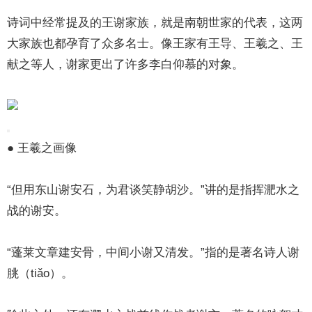
诗词中经常提及的王谢家族，就是南朝世家的代表，这两
大家族也都孕育了众多名士。像王家有王导、王羲之、王
献之等人，谢家更出了许多李白仰慕的对象。
● 王羲之画像
“但用东山谢安石，为君谈笑静胡沙。”讲的是指挥淝水之
战的谢安。
“蓬莱文章建安骨，中间小谢又清发。”指的是著名诗人谢
朓（tiǎo）。