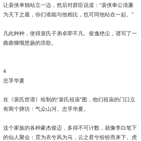
让裴侠单独站立一边，然后对群臣说道：“裴侠奉公清廉
为天下之最，你们谁能与他相比，也可同他站在一起。”
凡此种种，使得裴氏子弟卓荦不凡、俊逸绝尘，谱写了一
曲曲慷慨悠扬的浩歌。
4
忠孚华夏
在《裴氏世谱》绘制的“裴氏祖庙”图，他们祖庙的门口立
有两个牌坊：气众山河、忠孚华夏。
这个家族的各种豪杰俊迈，多得不可计数，就像李白笔下
的仙人聚会：霓为衣兮风为马，云之君兮纷纷而来下。虎