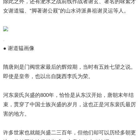
除此之外，还有淝水之战前线作战者谢玄、著名的咏絮才
女谢道韫、“脚著谢公屐”的山水诗派鼻祖谢灵运等人。
● 谢道韫画像
隋唐则是门阀世家最后的辉煌期，当时有五姓七望之说。
即使是皇帝，也以出自陇西李氏为荣。
河东裴氏兴盛的800年，恰恰是从东汉开始，唐朝末年结
束，贯穿了中国士族兴盛的岁月，这也正是河东裴氏最厉
害的地方。
许多世家也就能兴盛二三百年，但他们却可以历经多朝更