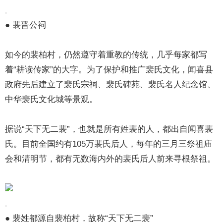
● 裴晋公祠
如今的裴柏村，仍然遵守着重教的传统，几乎每家都写
着“耕读传家”的大字。为了保护和推广裴氏文化，闻喜县
政府先后建立了裴氏宗祠、裴氏碑苑、裴氏名人纪念馆、
中华裴氏文化城等景观。
据说“天下无二裴”，也就是所有姓裴的人，都出自闻喜裴
氏。目前全国约有105万裴氏后人，每年的三月三祭祖庙
会和清明节，都有无数海内外的裴氏后人前来寻根祭祖。
● 裴姓都源自裴柏村，故称“天下无二裴”